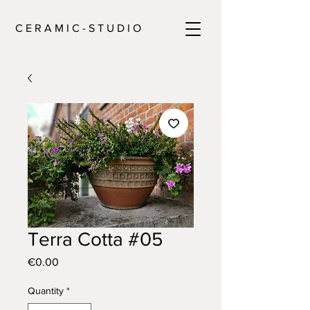
C E R A M I C - S T U D I O
Terra Cotta #05
Price
€0.00
Quantity
*