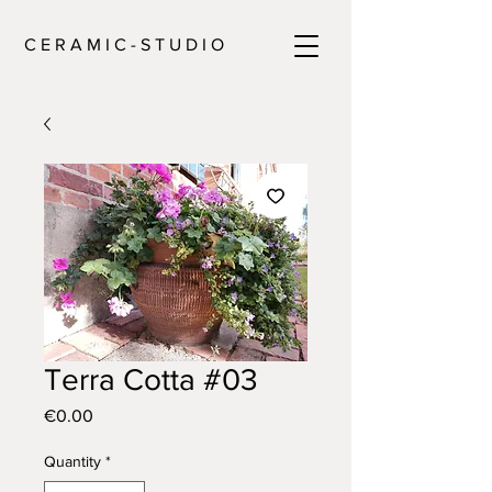
C E R A M I C - S T U D I O
Terra Cotta #03
Price
€0.00
Quantity
*