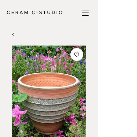
C E R A M I C - S T U D I O